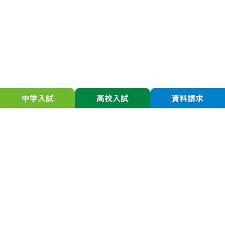
中学入試
高校入試
資料請求
静岡学園について
入試情報
校長からの挨拶
中学受験の方
スクール・ミッション／ポリシー
中学入試関連行事
沿革
中学出願手続き・受験
アクセスマップ
中学合格発表・入学手続き
中学学費
進路・進学
中学Q&A