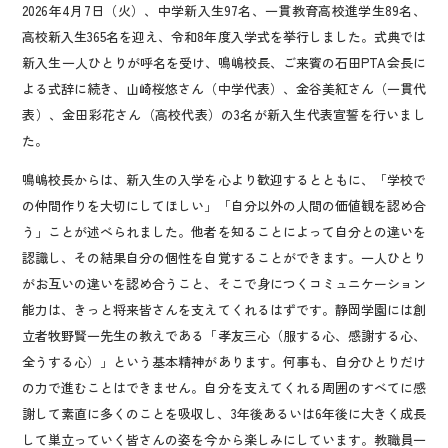
2026年4月7日（火）、中学新入生97名、一貫教育高校進学生89名、
高校新入生365名を迎え、令和8年度入学式を挙行しました。式典では
新入生一人ひとりが呼名を受け、鳴嶋校長、ご来賓の石田PTA会長に
よる式辞に続き、山崎桜悠さん（中学代表）、金谷美紅さん（一貫代
表）、金田彩花さん（高校代表）の3名が新入生代表宣誓を行いまし
た。
鳴嶋校長からは、新入生の入学を心より歓迎するとともに、「学校で
の仲間作りを大切にしてほしい」「自分以外の人間の価値観を認め合
う」ことが述べられました。他者を知ることによって自分との違いを
認識し、その結果自分の個性を自覚することができます。一人ひとり
がお互いの違いを認め合うこと、そこで身につくコミュニケーション
能力は、きっと将来皆さんを支えてくれるはずです。静岡学園には創
立者牧野賢一先生の教えである「孝友三心（服する心、感謝する心、
全うする心）」という基本精神があります。何事も、自分ひとりだけ
の力で進むことはできません。自分を支えてくれる周囲のすべてに感
謝して素直に多くのことを吸収し、3年後あるいは6年後に大きく成長
して巣立っていく皆さんの姿を今から楽しみにしています。教職員一