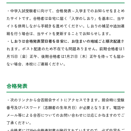
・中学入試受験者に向けて、合格発表～入学までのお知らせをまとめ
たサイトです。合格者は自宅に届く「入学のしおり」を基本に、当サ
イトを併用しながら手続きを進めてください。しおりの補足や追加連
絡を行う場合は、当サイトを更新することでお知らせします。
・
しおりは合格発表翌日着を目安に、お住まいの地域ごと順次配達
さ
れます。ポスト配達のため不在でも問題ありません。前期合格者は1
月15日（金）正午、後期合格者は1月21日（木）正午を待っても届か
ない場合、本校にご連絡ください。
合格発表
・次のリンクから合否照会サイトにアクセスできます。照会時に受験
番号及びパスワード（志願者の生年月日）が必要となります。電話や
メール等による合否についてのお問い合わせには応じかねますのでご
了承ください。
・合格者にはWeb合格通知書が発行されていますので、必ず内容をご