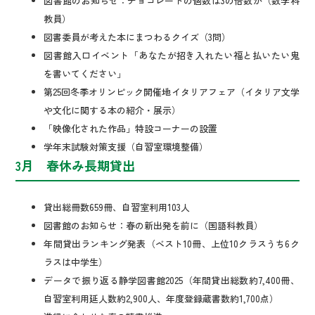
図書館のお知らせ：チョコレートの個数は3の倍数か（数学科
教員）
図書委員が考えた本にまつわるクイズ（3問）
図書館入口イベント「あなたが招き入れたい福と払いたい鬼
を書いてください」
第25回冬季オリンピック開催地イタリアフェア（イタリア文学
や文化に関する本の紹介・展示）
「映像化された作品」特設コーナーの設置
学年末試験対策支援（自習室環境整備）
3月 春休み長期貸出
貸出総冊数659冊、自習室利用103人
図書館のお知らせ：春の新出発を前に（国語科教員）
年間貸出ランキング発表（ベスト10冊、上位10クラスうち6ク
ラスは中学生）
データで振り返る静学図書館2025（年間貸出総数約7,400冊、
自習室利用延人数約2,900人、年度登録蔵書数約1,700点）