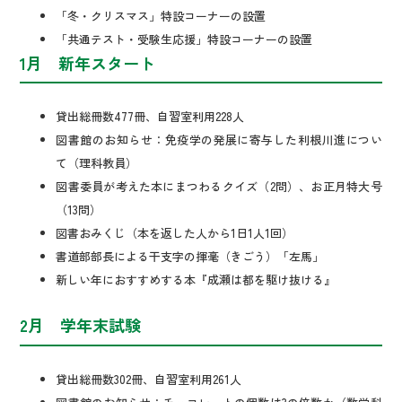
「冬・クリスマス」特設コーナーの設置
「共通テスト・受験生応援」特設コーナーの設置
1月 新年スタート
貸出総冊数477冊、自習室利用228人
図書館のお知らせ：免疫学の発展に寄与した利根川進につい
て（理科教員）
図書委員が考えた本にまつわるクイズ（2問）、お正月特大号
（13問）
図書おみくじ（本を返した人から1日1人1回）
書道部部長による干支字の揮毫（きごう）「左馬」
新しい年におすすめする本『成瀬は都を駆け抜ける』
2月 学年末試験
貸出総冊数302冊、自習室利用261人