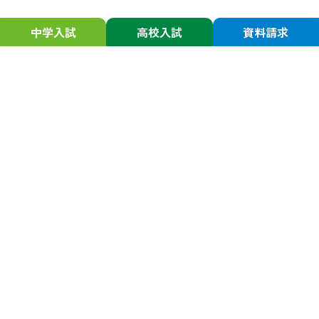
中学入試
高校入試
資料請求
静岡学園について
入試情報
校長からの挨拶
中学受験の方
スクール・ミッション／ポリシー
中学入試関連行事
沿革
中学出願手続き・受験
アクセスマップ
中学合格発表・入学手続き
中学学費
進路・進学
中学Q&A
大学合格実績
高校受験の方
一貫生大学合格実績
高校入試関連行事
進路指導
高校出願手続き・受験
卒業生インタビュー
高校合格発表・入学手続き
高校学費
教育の特色
高校Q&A
国際交流プログラム