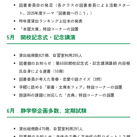
図書委員会の発足（各クラスの図書委員による活動スター
ト。2025年度テーマ「図書館へ行こう」）
昨年度貸出ランキング上位本の発表
「本屋大賞」特設コーナーの設置
5月 開校記念式・記念講演
貸出総冊数821冊、自習室利用295人
図書館のお知らせ：第60回開校記念式・記念講演講師 内田樹
氏自身による選書（10冊）
図書委員が考えた青春・恋愛小説クイズ（3問）
手軽に読める「新書・文庫本フェア」特設コーナーの設置
国語科の課題に対応した「古典」特設コーナーの設置
6月 静学祭企画多数、定期試験
貸出総冊数475冊、自習室利用291人
図書館のお知らせ：生体内で働く次世代小型ロボット！？顔