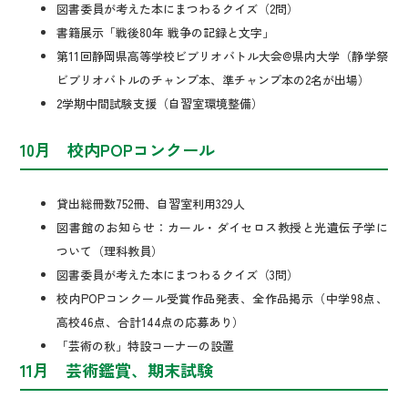
図書委員が考えた本にまつわるクイズ（2問）
書籍展示「戦後80年 戦争の記録と文字」
第11回静岡県高等学校ビブリオバトル大会@県内大学（静学祭
ビブリオバトルのチャンプ本、準チャンプ本の2名が出場）
2学期中間試験支援（自習室環境整備）
10月 校内POPコンクール
貸出総冊数752冊、自習室利用329人
図書館のお知らせ：カール・ダイセロス教授と光遺伝子学に
ついて（理科教員）
図書委員が考えた本にまつわるクイズ（3問）
校内POPコンクール受賞作品発表、全作品掲示（中学98点、
高校46点、合計144点の応募あり）
「芸術の秋」特設コーナーの設置
11月 芸術鑑賞、期末試験