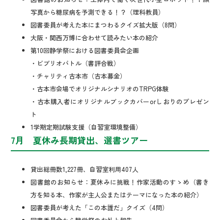
写真から糖尿病を予測できる！？（理科教員）
図書委員が考えた本にまつわるクイズ拡大版（8問）
大阪・関西万博に合わせて読みたい本の紹介
第10回静学祭における図書委員会企画
・ビブリオバトル（書評合戦）
・チャリティ古本市（古本募金）
・古本市会場でオリジナルシナリオのTRPG体験
・古本購入者にオリジナルブックカバーorしおりのプレゼン
ト
1学期定期試験支援（自習室環境整備）
7月 夏休み長期貸出、選書ツアー
貸出総冊数1,227冊、自習室利用407人
図書館のお知らせ：夏休みに挑戦！作家活動のすゝめ（書き
方を知る本、作家が主人公またはテーマになった本の紹介）
図書委員が考えた「この本誰だ」クイズ（4問）