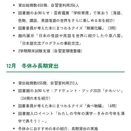
貸出総冊数450冊、自習室利用256人
図書館のお知らせ：芸術鑑賞「学校寄席」で笑おう（落語、
色物、講談、英語落語の世界をさらに楽しめる本を紹介）
図書委員が考えた本にまつわるクイズ「映画化編」（3問）
館内展示「日本の怪談や民話を世界に紹介した小泉八雲」
「日本語交流プログラムの事前交流」
2学期期末試験支援（自習室環境整備）
12月 冬休み長期貸出
貸出総冊数655冊、自習室利用213人
図書館のお知らせ：アドヴェント・ブック2025「かわいい」
（24冊の本を紹介）
図書委員が考えた本にまつわるクイズ「食べ物編」（4問）
図書館入口イベント「わたしの今年の漢字～きみの今年を漢
字で表そう！～」
冬休みにおすすめの本の紹介、長期貸出の実施