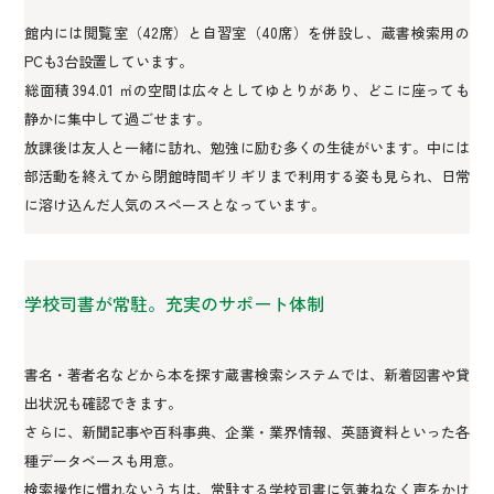
館内には閲覧室（42席）と自習室（40席）を併設し、蔵書検索用の
PCも3台設置しています。
総面積 394.01 ㎡の空間は広々としてゆとりがあり、どこに座っても
静かに集中して過ごせます。
放課後は友人と一緒に訪れ、勉強に励む多くの生徒がいます。中には
部活動を終えてから閉館時間ギリギリまで利用する姿も見られ、日常
に溶け込んだ人気のスペースとなっています。
学校司書が常駐。充実のサポート体制
書名・著者名などから本を探す蔵書検索システムでは、新着図書や貸
出状況も確認できます。
さらに、新聞記事や百科事典、企業・業界情報、英語資料といった各
種データベースも用意。
検索操作に慣れないうちは、常駐する学校司書に気兼ねなく声をかけ