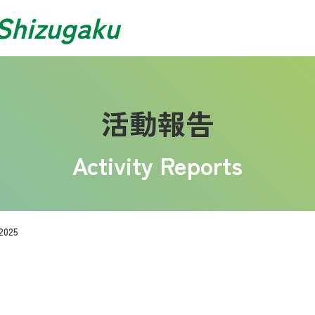
Shizugaku
活動報告
Activity Reports
025