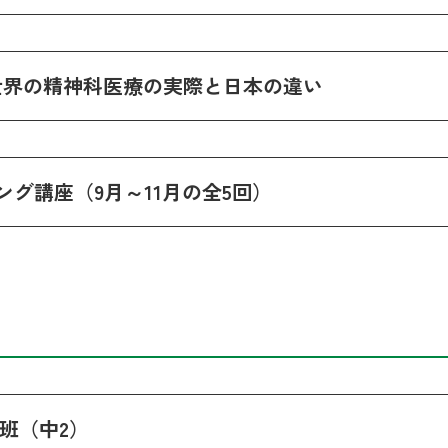
ion 続 世界の精神科医療の実際と日本の違い
グ講座（9月～11月の全5回）
C班（中2）