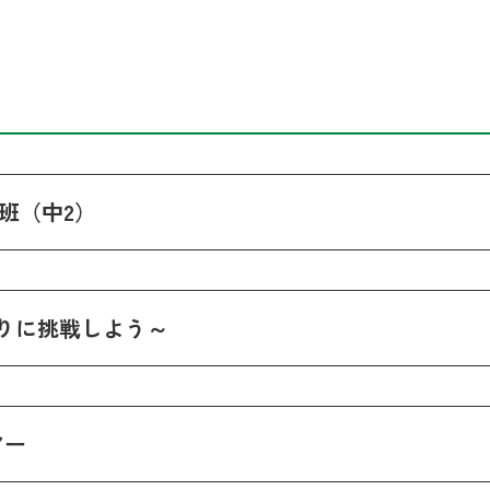
C班（中2）
りに挑戦しよう～
アー