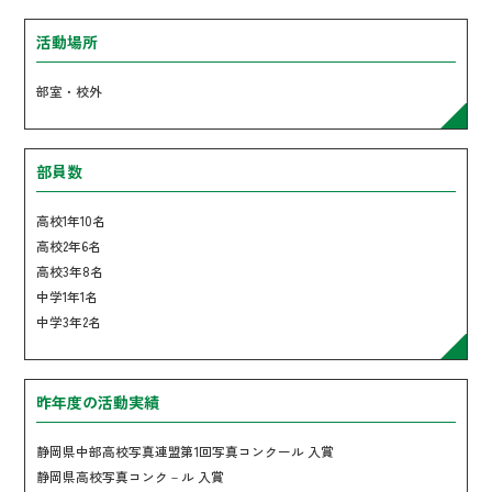
活動場所
部室・校外
部員数
高校1年10名
高校2年6名
高校3年8名
中学1年1名
中学3年2名
昨年度の活動実績
静岡県中部高校写真連盟第1回写真コンクール 入賞
静岡県高校写真コンク－ル 入賞