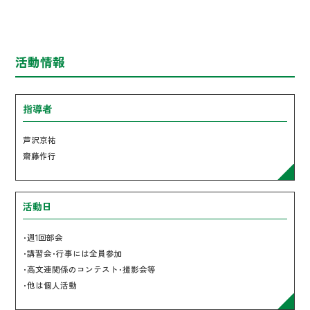
活動情報
指導者
芦沢京祐
齋藤作行
活動日
･週1回部会
･講習会･行事には全員参加
･高文連関係のコンテスト･撮影会等
･他は個人活動