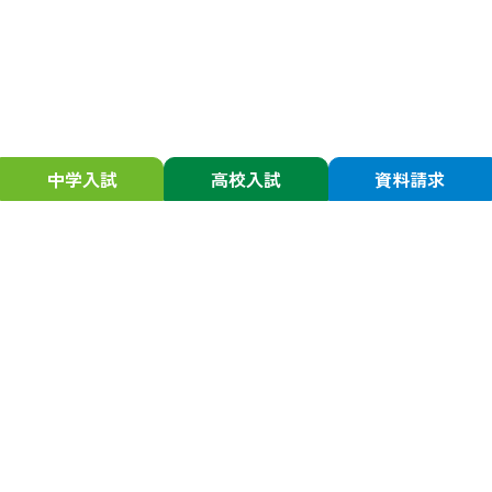
中学入試
高校入試
資料請求
静岡学園について
入試情報
校長からの挨拶
中学受験の方
スクール・ミッション／ポリシー
中学入試関連行事
沿革
中学出願手続き・受験
アクセスマップ
中学合格発表・入学手続き
中学学費
進路・進学
中学Q&A
大学合格実績
高校受験の方