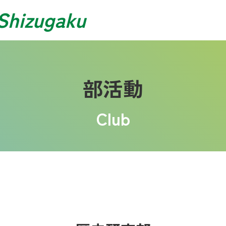
Shizugaku
部活動
Club