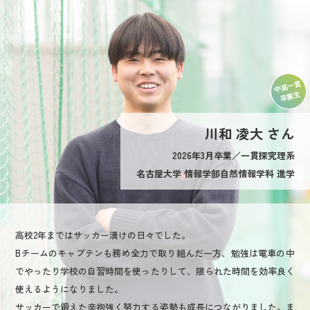
中高一貫
卒業生
川和 凌大 さん
2026年3月卒業／一貫探究理系
名古屋大学 情報学部自然情報学科 進学
高校2年まではサッカー漬けの日々でした。
Bチームのキャプテンも務め全力で取り組んだ一方、勉強は電車の中
でやったり学校の自習時間を使ったりして、限られた時間を効率良く
使えるようになりました。
サッカーで鍛えた辛抱強く努力する姿勢も成長につながりました。ま